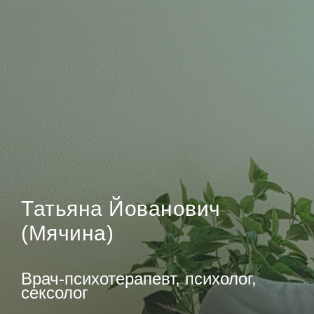
Татьяна Йованович
(Мячина)
Врач-психотерапевт, психолог,
сексолог