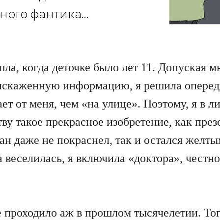
ного фантика…
а, когда деточке было лет 11. Допуская мы
искаженную информацию, я решила опередит
т от меня, чем «на улице». Поэтому, я в 
тву такое прекрасное изобретение, как през
нан даже не покраснел, так и остался желты
а веселилась, я включила «доктора», чест
е проходило аж в прошлом тысячелетии. Тог