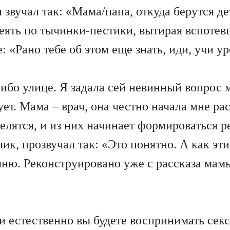
звучал так: «Мама/папа, откуда берутся д
леять по тычинки-пестики, вытирая вспоте
: «Рано тебе об этом еще знать, иди, учи у
асибо улице. Я задала сей невинный вопрос 
ует. Мама – врач, она честно начала мне ра
 делятся, и из них начинает формироваться
пик, прозвучал так: «Это понятно. А как э
ню. Реконструировано уже с рассказа мамы
и естественно вы будете воспринимать секс,