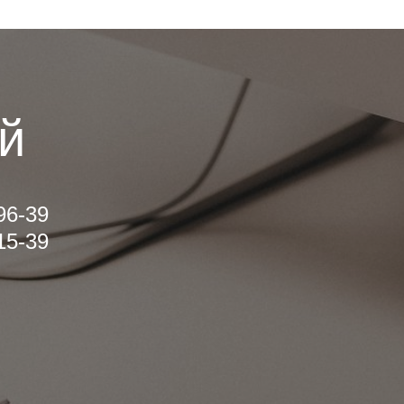
й
96-39
15-39