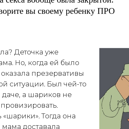
говорите вы своему ребенку ПРО
ила? Деточка уже
ама. Но, когда ей было
е показала презервативы
й ситуации. Был чей-то
 даче, а шариков не
мпровизировать.
 «шарики». Тогда она
о мама доставала