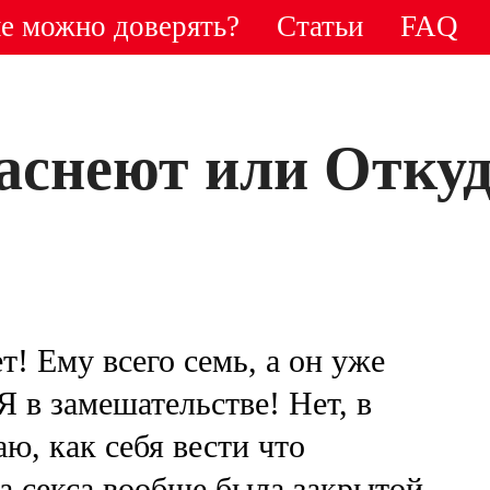
е можно доверять?
Статьи
FAQ
аснеют или Отку
т! Ему всего семь, а он уже
 в замешательстве! Нет, в
аю, как себя вести что
а секса вообще была закрытой.