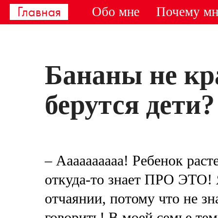
Обо мне
Почему мн
Бананы не кр
берутся дети?
– Аааааааааа! Ребенок расте
откуда-то знает ПРО ЭТО! Я
отчаянии, потому что не зн
говорить! В моей семье тем